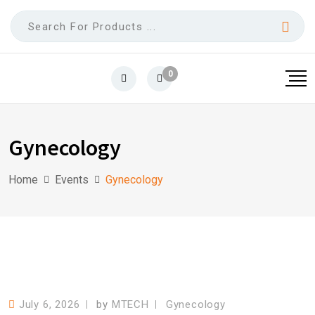
0
Gynecology
Home
Events
Gynecology
July 6, 2026
by
MTECH
Gynecology